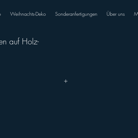
o
Weihnachts-Deko
Sonderanfertigungen
Über uns
M
n auf Holz-
el)
el)