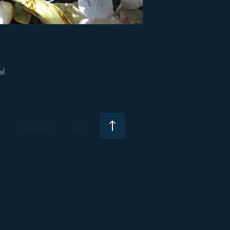
el
m
Datenschutz
AGB