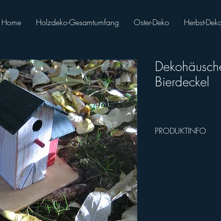
Home
Holzdeko-Gesamtumfang
Oster-Deko
Herbst-Dek
Dekohäusche
Bierdeckel
PRODUKTINFO
Breite 9,5 cm (Bierdeck
Länge 9,5 cm (Bierdeck
Höhe ca. 9 cm
Preis = 19,00 EUR