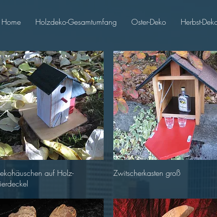
Home
Holzdeko-Gesamtumfang
Oster-Deko
Herbst-Dek
Schnellansicht
Schnellansicht
ekohäuschen auf Holz-
Zwitscherkasten groß
ierdeckel