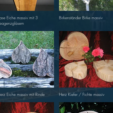
Schnellansicht
Schnellansicht
ase Eiche massiv mit 3
Birkenständer Birke massiv
eagenzgläsern
Schnellansicht
Schnellansicht
erz Eiche massiv mit Rinde
Herz Kiefer / Fichte massiv